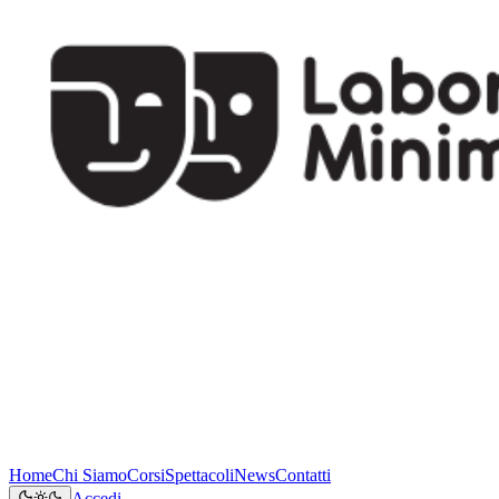
Home
Chi Siamo
Corsi
Spettacoli
News
Contatti
Accedi